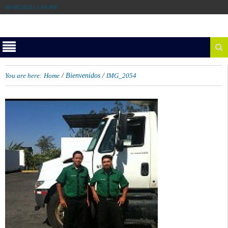
08/08/2026 | 1:49 PM
/
/
You are here:
Home
Bienvenidos
IMG_2054