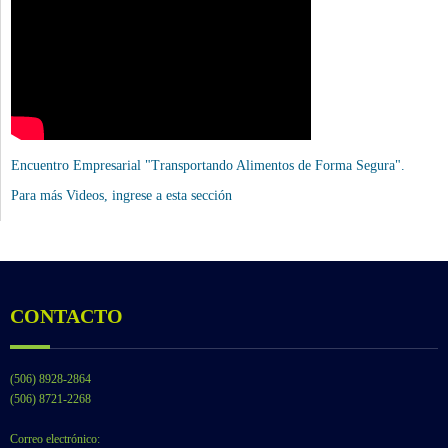
Encuentro Empresarial "Transportando Alimentos de Forma Segura".
Para más Videos,
ingrese a esta sección
CONTACTO
(506) 8928-2864
(506) 8721-2268
Correo electrónico: