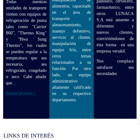
pastelero, cervecero,
Todas nuestras
alimentos, capacitado
farmacéutico, entre
unidades de transporte
en el área de
otros. LUNACA
vienen con equipos de
transporte y
S.A está anuente a
refrigeración de punta
almacenamiento,
diferentes y
tales como “Carrier
manejo defensivo,
nuevos clientes,
860”, “Thermo King”
servicio al cliente,
convirtiéndonos de
y “Hwa Sung
manipulación de
ésta forma en una
Thermo”, los cuales
equipo frío, entre
empresa versátil.
se pueden regular a la
otros temas
temperatura que sea
Nos complace
relacionados a su
necesaria, sea
satisfacer sus
función. Por otro
refrigerado, congelado
necesidades
lado, un equipo
o seco. Cabe añadir
administrativo
que…
altamente calificado
Seguir leyendo
>
en su respectivo
departamento.
LINKS DE INTERÉS