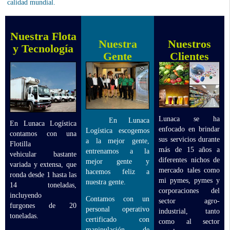
calidad mundial.
Nuestra Flota
Nuestra
Nuestros
y Tecnología
Gente
Clientes
Lunaca se ha
En Lunaca
En Lunaca Logística
enfocado en brindar
Logística escogemos
contamos con una
sus servicios durante
a la mejor gente,
Flotilla
más de 15 años a
entrenamos a la
vehicular bastante
diferentes nichos de
mejor gente y
variada y extensa, que
mercado tales como
hacemos feliz a
ronda desde 1 hasta las
mi pymes, pymes y
nuestra gente.
14 toneladas,
corporaciones del
incluyendo
Contamos con un
sector agro-
furgones de 20
personal operativo
industrial, tanto
toneladas.
certificado con
como al sector
manipulación de