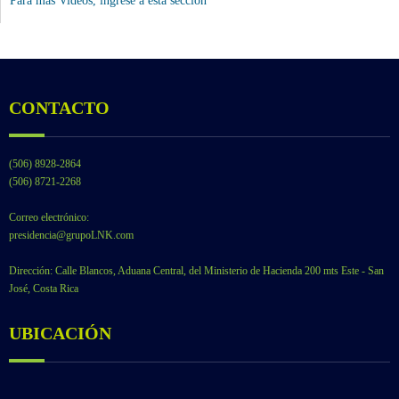
Para más Videos,
ingrese a esta sección
CONTACTO
(506) 8928-2864
(506) 8721-2268
Correo electrónico:
presidencia@grupoLNK.com
Dirección: Calle Blancos, Aduana Central, del Ministerio de Hacienda 200 mts Este - San
José, Costa Rica
UBICACIÓN