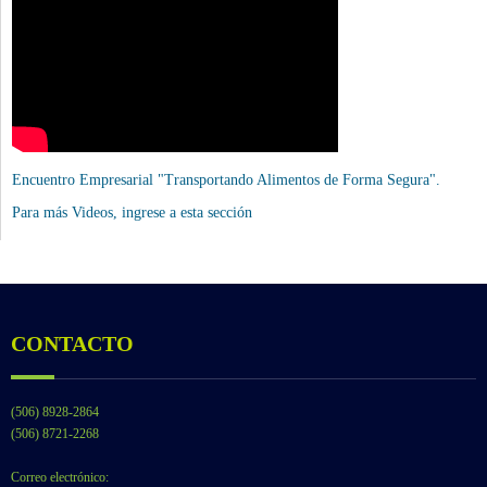
Encuentro Empresarial "Transportando Alimentos de Forma Segura".
Para más Videos,
ingrese a esta sección
CONTACTO
(506) 8928-2864
(506) 8721-2268
Correo electrónico: