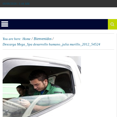
08/08/2026 | 1:44 AM
/
/
You are here:
Home
Bienvenidos
Descarga Mega_Spa desarrollo humano_julia murillo_2012_54524