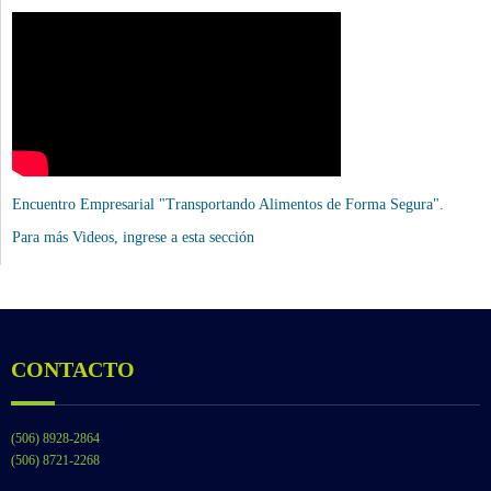
Encuentro Empresarial "Transportando Alimentos de Forma Segura".
Para más Videos,
ingrese a esta sección
CONTACTO
(506) 8928-2864
(506) 8721-2268