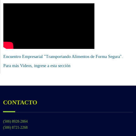
Encuentro Empresarial "Transportando Alimentos de Forma Segura".
Para más Videos,
ingrese a esta sección
CONTACTO
(506) 8928-2864
(506) 8721-2268