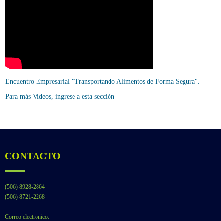
Encuentro Empresarial "Transportando Alimentos de Forma Segura".
Para más Videos,
ingrese a esta sección
CONTACTO
(506) 8928-2864
(506) 8721-2268
Correo electrónico: