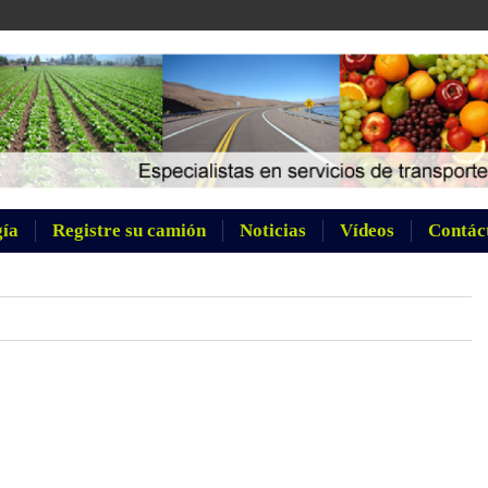
gía
Registre su camión
Noticias
Vídeos
Contác