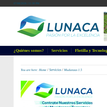
07/08/2026 | 11:38 PM
¿Quiénes somos?
Servicios
Flotilla y Tecnolo
/
/
You are here:
Home
Servicios
Mudanzas 1.5