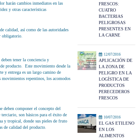
alor harán cambios inmediatos en las
FRESCOS:
idez y otras características
CUATRO
BACTERIAS
PELIGROSAS
PRESENTES EN
de calidad, así como de las autoridades
LA CARNE
r obligatorio.
12/07/2016
deben tener la conciencia y
APLICACIÓN DE
ad de producto. Este movimiento desde la
LA ZONA DE
rte y entrega es un largo camino de
PELIGRO EN LA
os movimientos repentinos, los acomodos
LOGÍSTICA DE
PRODUCTOS
PERECEDEROS
FRESCOS
ue deben componer el concepto del
terciario, son básicos para el éxito de
10/07/2016
a y tropical, donde sus pieles de fruto
EL GAS ETILENO
as de calidad del producto.
EN LOS
ALIMENTOS